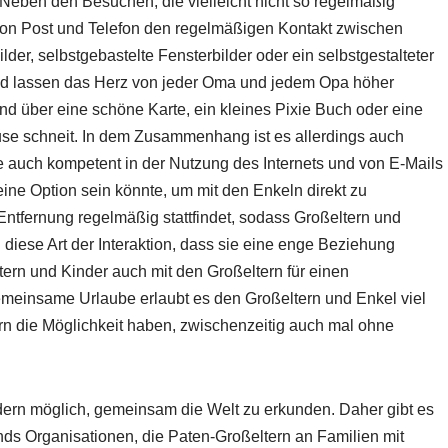
 Neben den Besuchen, die vielleicht nicht so regelmäßig
von Post und Telefon den regelmäßigen Kontakt zwischen
der, selbstgebastelte Fensterbilder oder ein selbstgestalteter
 und lassen das Herz von jeder Oma und jedem Opa höher
nd über eine schöne Karte, ein kleines Pixie Buch oder eine
use schneit. In dem Zusammenhang ist es allerdings auch
e auch kompetent in der Nutzung des Internets und von E-Mails
ine Option sein könnte, um mit den Enkeln direkt zu
ntfernung regelmäßig stattfindet, sodass Großeltern und
diese Art der Interaktion, dass sie eine enge Beziehung
ern und Kinder auch mit den Großeltern für einen
insame Urlaube erlaubt es den Großeltern und Enkel viel
ern die Möglichkeit haben, zwischenzeitig auch mal ohne
indern möglich, gemeinsam die Welt zu erkunden. Daher gibt es
ds Organisationen, die Paten-Großeltern an Familien mit