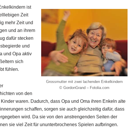
nkelkindern ist
elllebigen Zeit
ig mehr Zeit und
igen und an ihrem
ug dafür stecken
issbegierde und
a und Opa aktiv
ßeltern sich
bt fühlen.
Grossmutter mit zwei lachenden Enkelkindern
er
© GordonGrand – Fotolia.com
hichten von den
als Kinder waren. Dadurch, dass Opa und Oma ihren Enkeln alte
nnerungen schaffen, sorgen sie auch gleichzeitig dafür, dass
ergegeben wird. Da sie von den anstrengenden Seiten der
önnen sie viel Zeit für ununterbrochenes Spielen aufbringen.