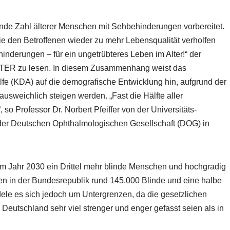
igende Zahl älterer Menschen mit Sehbehinderungen vorbereitet.
wie den Betroffenen wieder zu mehr Lebensqualität verholfen
hinderungen – für ein ungetrübteres Leben im Alter!“ der
TER zu lesen. In diesem Zusammenhang weist das
fe (KDA) auf die demografische Entwicklung hin, aufgrund der
sweichlich steigen werden. „Fast die Hälfte aller
so Professor Dr. Norbert Pfeiffer von der Universitäts-
 der Deutschen Ophthalmologischen Gesellschaft (DOG) in
im Jahr 2030 ein Drittel mehr blinde Menschen und hochgradig
en in der Bundesrepublik rund 145.000 Blinde und eine halbe
ele es sich jedoch um Untergrenzen, da die gesetzlichen
 Deutschland sehr viel strenger und enger gefasst seien als in