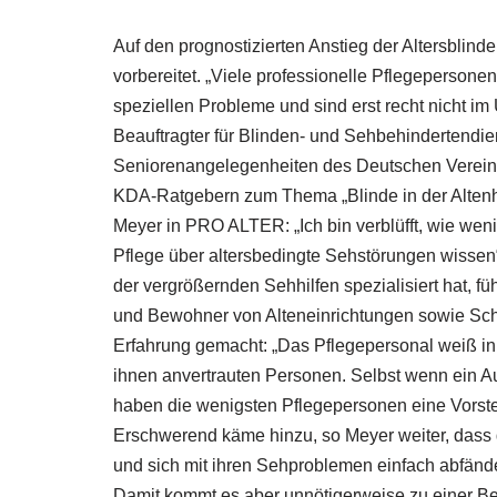
Auf den prognostizierten Anstieg der Altersblind
vorbereitet. „Viele professionelle Pflegepersone
speziellen Probleme und sind erst recht nicht im
Beauftragter für Blinden- und Sehbehindertendi
Seniorenangelegenheiten des Deutschen Vereins
KDA-Ratgebern zum Thema „Blinde in der Altenh
Meyer in PRO ALTER: „Ich bin verblüfft, wie wenig
Pflege über altersbedingte Sehstörungen wissen“
der vergrößernden Sehhilfen spezialisiert hat,
und Bewohner von Alteneinrichtungen sowie Sch
Erfahrung gemacht: „Das Pflegepersonal weiß in 
ihnen anvertrauten Personen. Selbst wenn ein Au
haben die wenigsten Pflegepersonen eine Vorste
Erschwerend käme hinzu, so Meyer weiter, dass 
und sich mit ihren Sehproblemen einfach abfänd
Damit kommt es aber unnötigerweise zu einer Bee