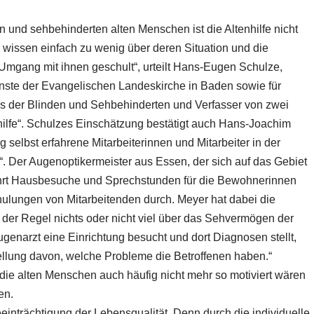
en und sehbehinderten alten Menschen ist die Altenhilfe nicht
n wissen einfach zu wenig über deren Situation und die
 Umgang mit ihnen geschult“, urteilt Hans-Eugen Schulze,
enste der Evangelischen Landeskirche in Baden sowie für
 der Blinden und Sehbehinderten und Verfasser von zwei
ilfe“. Schulzes Einschätzung bestätigt auch Hans-Joachim
 selbst erfahrene Mitarbeiterinnen und Mitarbeiter in der
. Der Augenoptikermeister aus Essen, der sich auf das Gebiet
 führt Hausbesuche und Sprechstunden für die Bewohnerinnen
ulungen von Mitarbeitenden durch. Meyer hat dabei die
der Regel nichts oder nicht viel über das Sehvermögen der
genarzt eine Einrichtung besucht und dort Diagnosen stellt,
llung davon, welche Probleme die Betroffenen haben.“
die alten Menschen auch häufig nicht mehr so motiviert wären
en.
inträchtigung der Lebensqualität. Denn durch die individuelle