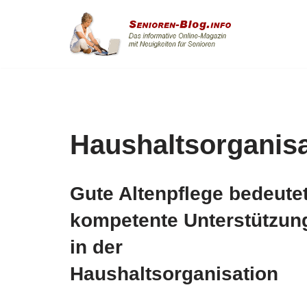
Zum
Inhalt
springen
Haushaltsorganisa
Gute Altenpflege bedeute
kompetente Unterstützun
in der
Haushaltsorganisation