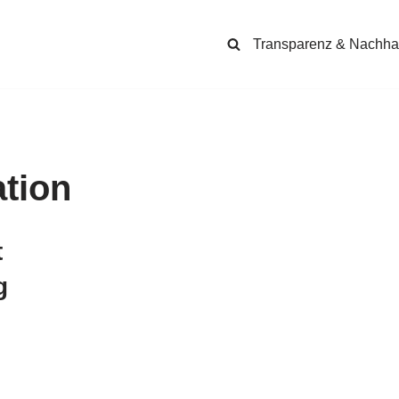
Transparenz & Nachhal
tion
t
g