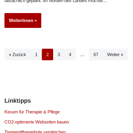
tatsächlich geplant. Im Norden des Landes möchte…
Weiterlesen »
« Zurück
1
2
3
4
…
67
Weiter »
Linktipps
Kissen für Therapie & Pflege
CO2-optimierte Webseiten bauen
Treppenliftangebote vergleichen